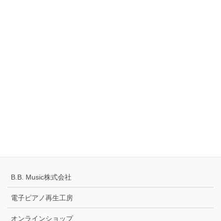
TEL：0561-42-8087
Tell
0120-883-922（フリーダイヤル）
Hours
10:00-18:00
定休日：火・水曜日
千葉県公安委員会 441070002430号
プライバシーポリシー
配送キャンセルについて
B.B. Music株式会社
電子ピアノ再生工房
オンラインショップ