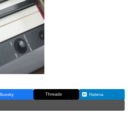
Threads
Bluesky
Hatena