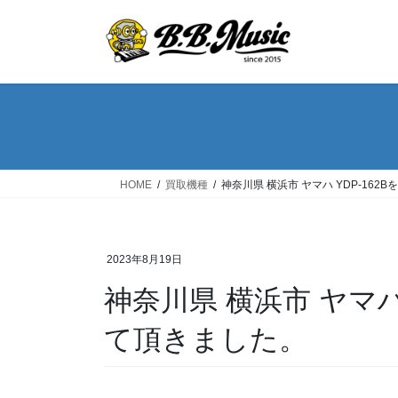
コ
ナ
ン
ビ
テ
ゲ
ン
ー
ツ
シ
へ
ョ
ス
ン
キ
に
ッ
移
HOME
買取機種
神奈川県 横浜市 ヤマハ YDP-16
プ
動
2023年8月19日
神奈川県 横浜市 ヤマハ
て頂きました。