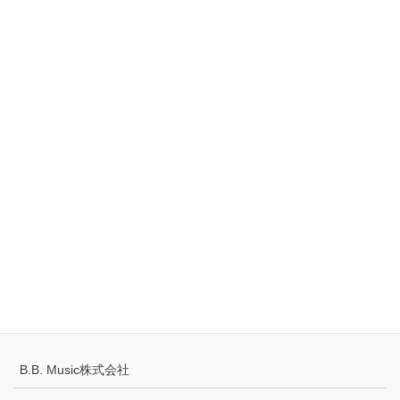
愛知県みよし市三好町木之本 49-2
創建ビル 1階
TEL：0561-42-8087
Tell
0120-883-922（フリーダイヤル）
Hours
10:00-18:00
定休日：火・水曜日
千葉県公安委員会 441070002430号
プライバシーポリシー
配送キャンセルについて
B.B. Music株式会社