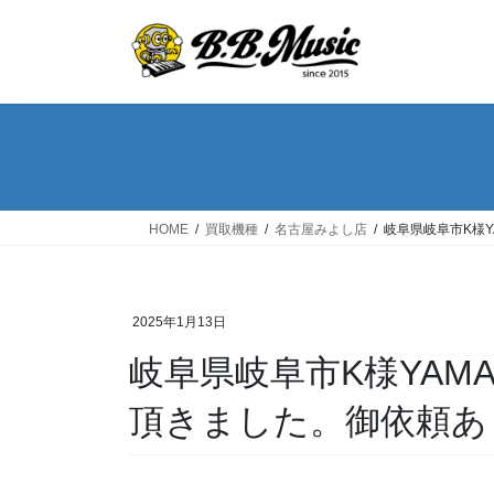
コ
ナ
ン
ビ
テ
ゲ
ン
ー
ツ
シ
へ
ョ
ス
ン
キ
に
ッ
移
HOME
買取機種
名古屋みよし店
岐阜県岐阜市K様Y
プ
動
2025年1月13日
岐阜県岐阜市K様YAMAH
頂きました。御依頼あ