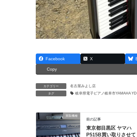
Facebook
X
Copy
名古屋みよし店
カテゴリー
岐阜県電子ピアノ岐阜市YAMAHA YDP
タグ
買取機種
前の記事
東京都目黒区 ヤマハ
P515B買い取りさせて