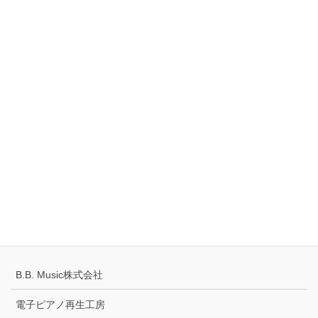
創建ビル 1階
TEL：0561-42-8087
Tell
0120-883-922（フリーダイヤル）
Hours
10:00-18:00
定休日：火・水曜日
千葉県公安委員会 441070002430号
プライバシーポリシー
配送キャンセルについて
B.B. Music株式会社
電子ピアノ再生工房