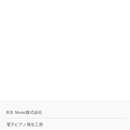
創建ビル 1階
TEL：0561-42-8087
Tell
0120-883-922（フリーダイヤル）
Hours
10:00-18:00
定休日：火・水曜日
千葉県公安委員会 441070002430号
プライバシーポリシー
配送キャンセルについて
B.B. Music株式会社
電子ピアノ再生工房