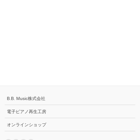
Tell
0120-883-922（フリーダイヤル）
Hours
10:00-18:00
定休日：火・水曜日
千葉県公安委員会 441070002430号
プライバシーポリシー
配送キャンセルについて
B.B. Music株式会社
電子ピアノ再生工房
オンラインショップ