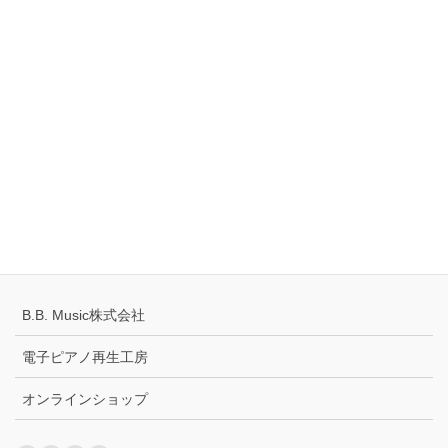
Tell
0120-883-922（フリーダイヤル）
Hours
10:00-18:00
定休日：火・水曜日
千葉県公安委員会 441070002430号
プライバシーポリシー
配送キャンセルについて
B.B. Music株式会社
電子ピアノ再生工房
オンラインショップ