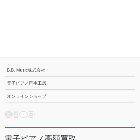
10:00-18:00
定休日：火・水曜日
千葉県公安委員会 441070002430号
プライバシーポリシー
配送キャンセルについて
B.B. Music株式会社
電子ピアノ再生工房
オンラインショップ
X
Instagram
YouTube
メール
電子ピアノ高額買取