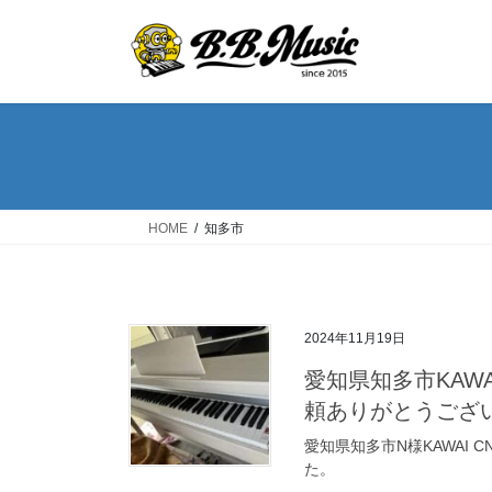
コ
ナ
ン
ビ
テ
ゲ
ン
ー
ツ
シ
へ
ョ
ス
ン
キ
に
ッ
移
HOME
知多市
プ
動
2024年11月19日
愛知県知多市KAW
頼ありがとうござ
愛知県知多市N様KAWAI
た。