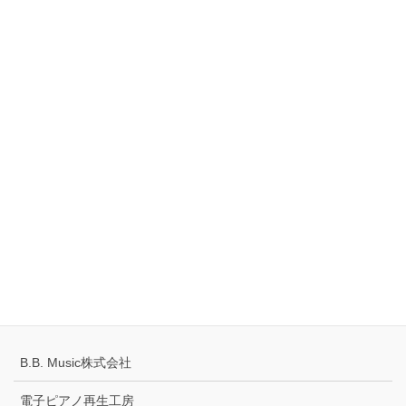
創建ビル 1階
TEL：0561-42-8087
Tell
0120-883-922（フリーダイヤル）
Hours
10:00-18:00
定休日：火・水曜日
千葉県公安委員会 441070002430号
プライバシーポリシー
配送キャンセルについて
B.B. Music株式会社
電子ピアノ再生工房