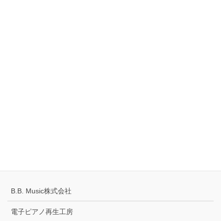
創建ビル 1階
TEL：0561-42-8087
Tell
0120-883-922（フリーダイヤル）
Hours
10:00-18:00
定休日：火・水曜日
千葉県公安委員会 441070002430号
プライバシーポリシー
配送キャンセルについて
B.B. Music株式会社
電子ピアノ再生工房