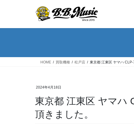
コ
ナ
ン
ビ
テ
ゲ
ン
ー
ツ
シ
へ
ョ
ス
ン
キ
に
ッ
移
HOME
買取機種
松戸店
東京都 江東区 ヤマハ CL
プ
動
2024年4月18日
東京都 江東区 ヤマハ 
頂きました。