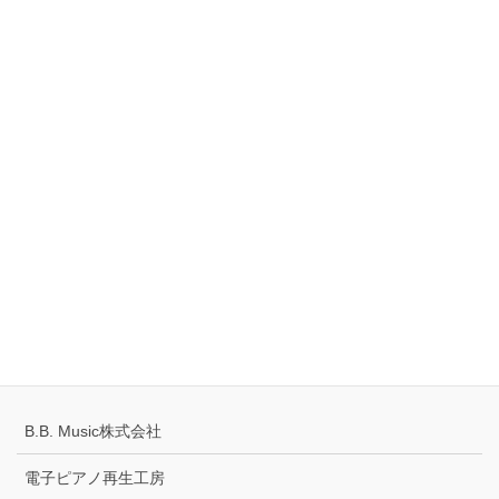
創建ビル 1階
TEL：0561-42-8087
Tell
0120-883-922（フリーダイヤル）
Hours
10:00-18:00
定休日：火・水曜日
千葉県公安委員会 441070002430号
プライバシーポリシー
配送キャンセルについて
B.B. Music株式会社
電子ピアノ再生工房