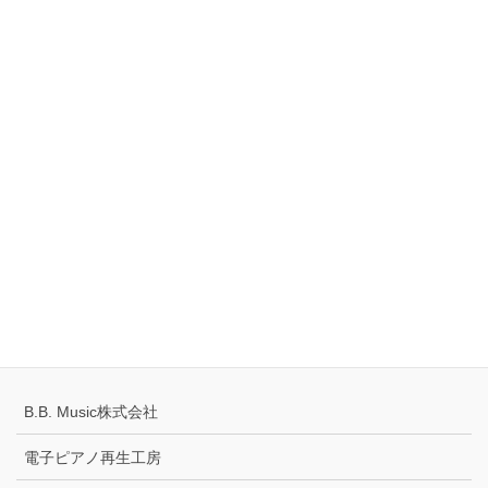
TEL：0561-42-8087
Tell
0120-883-922（フリーダイヤル）
Hours
10:00-18:00
定休日：火・水曜日
千葉県公安委員会 441070002430号
プライバシーポリシー
配送キャンセルについて
B.B. Music株式会社
電子ピアノ再生工房