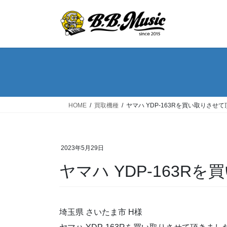
コ
ナ
ン
ビ
テ
ゲ
ン
ー
ツ
シ
へ
ョ
ス
ン
キ
に
ッ
移
HOME
買取機種
ヤマハ YDP-163Rを買い取りさせ
プ
動
2023年5月29日
ヤマハ YDP-163
埼玉県 さいたま市 H様