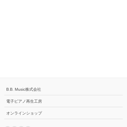
Tell
0120-883-922（フリーダイヤル）
Hours
10:00-18:00
定休日：火・水曜日
千葉県公安委員会 441070002430号
プライバシーポリシー
配送キャンセルについて
B.B. Music株式会社
電子ピアノ再生工房
オンラインショップ