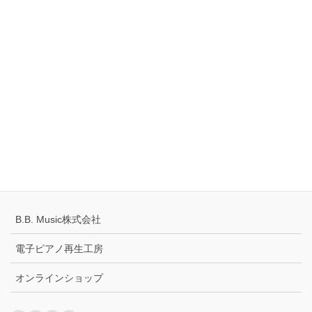
Tell
0120-883-922（フリーダイヤル）
Hours
10:00-18:00
定休日：火・水曜日
千葉県公安委員会 441070002430号
プライバシーポリシー
配送キャンセルについて
B.B. Music株式会社
電子ピアノ再生工房
オンラインショップ